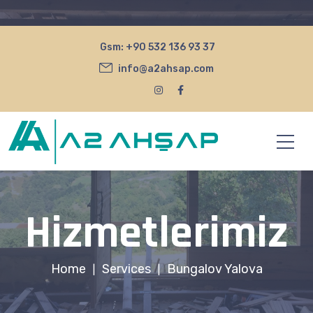
Gsm:
+90 532 136 93 37
info@a2ahsap.com
Hizmetlerimiz
Home
Services
Bungalov Yalova
|
|