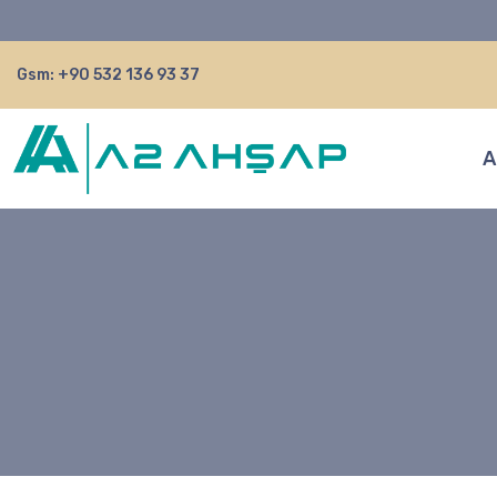
Gsm:
+90 532 136 93 37
A