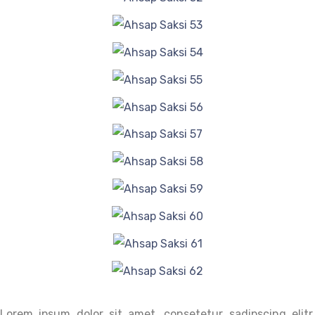
Lorem ipsum dolor sit amet, consetetur sadipscing elitr,