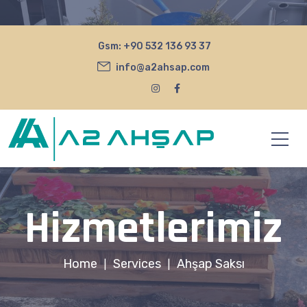
Gsm:
+90 532 136 93 37
info@a2ahsap.com
Hizmetlerimiz
Home
Services
Ahşap Saksı
|
|